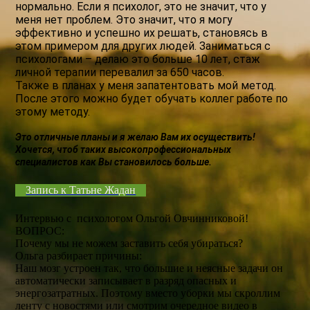
нормально. Если я психолог, это не значит, что у
меня нет проблем. Это значит, что я могу
эффективно и успешно их решать, становясь в
этом примером для других людей. Заниматься с
психологами – делаю это больше 10 лет, стаж
личной терапии перевалил за 650 часов.
Также в планах у меня запатентовать мой метод.
После этого можно будет обучать коллег работе по
этому методу.
Это отличные планы и я желаю Вам их осуществить!
Хочется, чтоб таких высокопрофессиональных
специалистов как Вы становилось больше.
Запись к Татьне Жадан
Интервью с психологом Ольгой Овчинниковой!
ВОПРОС:
Почему мы не можем заставить себя убираться?
Ольга разбирает причины:
Наш мозг устроен так, что большие и неясные задачи он
автоматически записывает в разряд опасных и
энергозатратных. Поэтому вместо уборки мы скроллим
ленту с новостями или смотрим очередное видео в