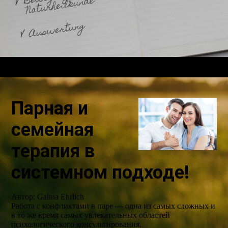
Парная и
семейная
терапия в
системном подходе!
Автор: Galina Ehrlich
Работа с конфликтами в паре — одна из самых сложных и
в то же время самых увлекательных областей
психологического консультирования.