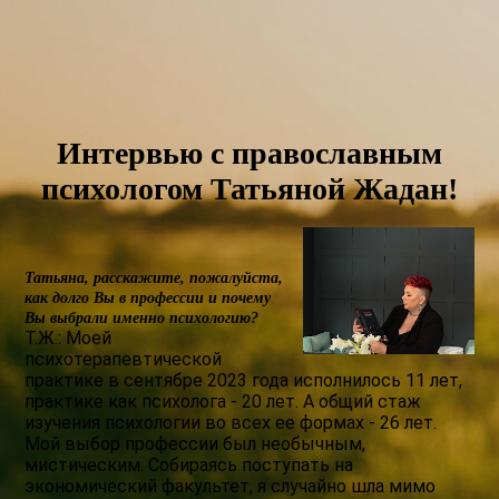
Интервью с православным
психологом Татьяной Жадан!
Татьяна, расскажите, пожалуйста,
как долго Вы в профессии и почему
Вы выбрали именно психологию?
Т.Ж.: Моей
психотерапевтической
практике в сентябре 2023 года исполнилось 11 лет,
практике как психолога - 20 лет. А общий стаж
изучения психологии во всех ее формах - 26 лет.
Мой выбор профессии был необычным,
мистическим. Собираясь поступать на
экономический факультет, я случайно шла мимо