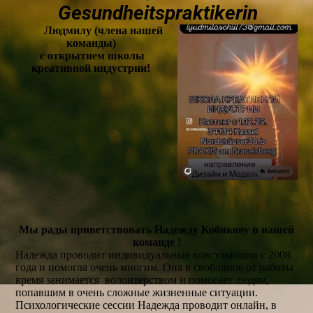
Gesundheitspraktikerin
Людмилу (члена нашей
команды)
с открытием школы
креативной индустрии!
Мы рады приветствовать Надежду Кобякову в нашей
команде !
Надежда проводит индивидуальные консультации с 2008
года и помогла очень многим. Она в свободное от работы
время занимается волонтерством и помогает людям,
попавшим в очень сложные жизненные ситуации.
Психологические сессии Надежда проводит онлайн, в