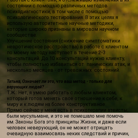
состоянии с помощью различных методов
психодиагностики, в том числе с помощью
психологического тестирования. В этих целях я
использую авторитетные научные методики,
которые широко признаны в мировом научном
сообществе.
Улучшение состояния (снижение симптоматики
невротическое расстройства) в работе с клиентом
по моему методу наступает в течение 2-3
консультаций. До 10 консультаций нужно клиенту,
чтобы полностью избавиться от панических атак, и
несколько месяцев - от тревожных состояний.
Татьна, Означает ли это, что ваш метод - только для
верующих людей?
Т.Ж.: Нет, я умею работать с любым клиентом,
который готов менять свое отношение к себе, к
миру и к людям на более конструктивное.
Прямо сейчас у меня есть в психотерапии атеисты,
были мусульмане, и это не помешало мне помочь
им. Законы Бога это принципы Жизни, и даже если
человек неверующий, он не может отрицать
очевидную взаимосвязь неких следствий и причин,