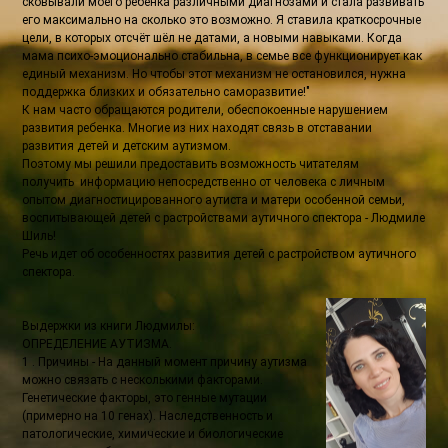
сковывали моего ребёнка различными диагнозами и стала развивать
его максимально на сколько это возможно. Я ставила краткосрочные
цели, в которых отсчёт шёл не датами, а новыми навыками. Когда
мама психо-эмоционально стабильна, в семье все функционирует как
единый механизм. Но чтобы этот механизм не остановился, нужна
поддержка близких и обязательно саморазвитие!"
К нам часто обращаются родители, обеспокоенные нарушением
развития ребенка. Многие из них находят связь в отставании
развития детей и детским аутизмом.
Поэтому мы решили предоставить возможность читателям
получить информацию непосредственно от человека с личным
опытом диагностицированного аутиста и матери особенной семьи,
воспитывающей детей с растройствами аутичного спектора - Людмиле
Шиль!
Речь идет об особенностях развития детей с растройством аутичного
спектора.
Выдержки из книги Людмилы:
ОПРЕДЕЛЕНИЕ АУТИЗМА.
1 . Причины - На данный момент причину аутизма
можно связать с несколькими факторами.
Генетические факторы, это генные мутации
(примерно на 10 генах). Наследственность и
патологические, химические и биологические