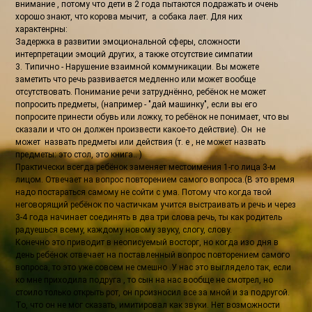
внимание , потому что дети в 2 года пытаются подражать и очень
хорошо знают, что корова мычит, а собака лает. Для них
характенрны:
Задержка в развитии эмоциональной сферы, сложности
интерпретации эмоций других, а также отсутствие симпатии
3. Типично - Нарушение взаимной коммуникации. Вы можете
заметить что речь развивается медленно или может вообще
отсутствовать. Понимание речи затруднённо, ребёнок не может
попросить предметы, (например - "дай машинку", если вы его
попросите принести обувь или ложку, то ребёнок не понимает, что вы
сказали и что он должен произвести какое-то действие). Он не
может назвать предметы или действия (т. е , не может назвать
предметы: это стол, это книга.. )
Практически всегда ребёнок заменяет местоимения 1-го лица 3-м
лицом. Отвечает на вопрос повторением самого вопроса.(В это время
надо постараться самому не сойти с ума. Потому что когда твой
неговорящий ребёнок по частичкам учится выстраивать и речь и через
3-4 года начинает соединять в два три слова речь, ты как родитель
радуешься всему, каждому новому звуку, слогу, слову.
Конечно это приводит в неописуемый восторг, но когда изо дня в
день ребёнок отвечает на поставленный вопрос повторением самого
вопроса, то это уже совсем не смешно .У нас это выглядело так, если
ко мне приходила подруга , то сын на нас вообще не смотрел, но
стоило только открыть рот, он произносил все за мной и за подругой.
То, что он не мог сказать, имитировал как звуки. Нет возможности