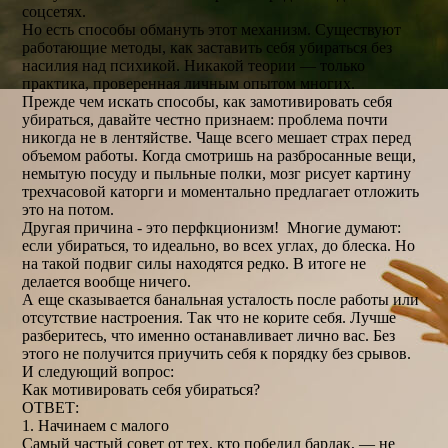
соцсетях.
Но есть способы обмануть этот механизм. Существуют
работающие методы, как заставить себя убираться без
насилия над психикой. Никакой теории — только
практика, проверенная личным опытом многих.
Прежде чем искать способы, как замотивировать себя
убираться, давайте честно признаем: проблема почти
никогда не в лентяйстве. Чаще всего мешает страх перед
объемом работы. Когда смотришь на разбросанные вещи,
немытую посуду и пыльные полки, мозг рисует картину
трехчасовой каторги и моментально предлагает отложить
это на потом.
Другая причина - это перфкционизм! Многие думают:
если убираться, то идеально, во всех углах, до блеска. Но
на такой подвиг силы находятся редко. В итоге не
делается вообще ничего.
А еще сказывается банальная усталость после работы или
отсутствие настроения. Так что не корите себя. Лучше
разберитесь, что именно останавливает лично вас. Без
этого не получится приучить себя к порядку без срывов.
И следующий вопрос:
Как мотивировать себя убираться?
ОТВЕТ:
1. Начинаем с малого
Самый частый совет от тех, кто победил бардак, — не