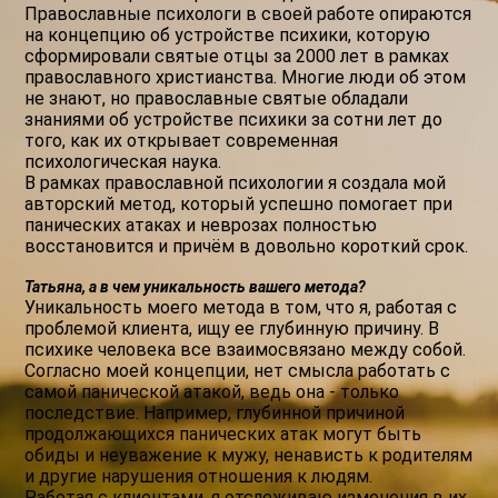
Православные психологи в своей работе опираются
на концепцию об устройстве психики, которую
сформировали святые отцы за 2000 лет в рамках
православного христианства. Многие люди об этом
не знают, но православные святые обладали
знаниями об устройстве психики за сотни лет до
того, как их открывает современная
психологическая наука.
В рамках православной психологии я создала мой
авторский метод, который успешно помогает при
панических атаках и неврозах полностью
восстановится и причём в довольно короткий срок.
Татьяна, а в чем уникальность вашего метода?
Уникальность моего метода в том, что я, работая с
проблемой клиента, ищу ее глубинную причину. В
психике человека все взаимосвязано между собой.
Согласно моей концепции, нет смысла работать с
самой панической атакой, ведь она - только
последствие. Например, глубинной причиной
продолжающихся панических атак могут быть
обиды и неуважение к мужу, ненависть к родителям
и другие нарушения отношения к людям.
Работая с клиентами, я отслеживаю изменения в их