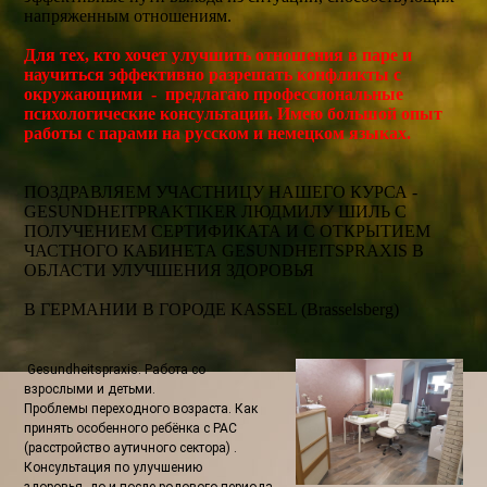
напряженным отношениям.
Для тех, кто хочет улучшить отношения в паре и
научиться эффективно разрешать конфликты с
окружающими - предлагаю профессиональные
психологические консультации. Имею большой опыт
работы с парами на русском и немецком языках.
ПОЗДРАВЛЯЕМ УЧАСТНИЦУ НАШЕГО КУРСА -
GESUNDHEITPRAKTIKER ЛЮДМИЛУ ШИЛЬ С
ПОЛУЧЕНИЕМ СЕРТИФИКАТА И С ОТКРЫТИЕМ
ЧАСТНОГО КАБИНЕТА GESUNDHEITSPRAXIS В
ОБЛАСТИ УЛУЧШЕНИЯ ЗДОРОВЬЯ
В ГЕРМАНИИ В ГОРОДЕ KASSEL (Brasselsberg)
Gesundheitspraxis. Работа со
взрослыми и детьми.
Проблемы переходного возраста. Как
принять особенного ребёнка с РАС
(расстройство аутичного сектора) .
Консультация по улучшению