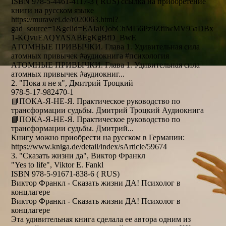
ISBN 978-5-4461-4117-3 ( RUS) ссылка на приобретение
книги на русском языке
https://murawei.de/r020063.html?
gad_source=1&gclid=EAIaIQobChMI56Pz9ZfiiwMV95aDBx
1-KQvuEAQYASABEgKgBfD_BwE
АТОМНЫЕ ПРИВЫЧКИ. Глава 1. Удивительная сила
атомных привычек #аудиокнига #психология
АТОМНЫЕ ПРИВЫЧКИ. Глава 1. Удивительная сила
атомных привычек #аудиокниг...
2. "Пока я не я", Дмитрий Троцкий
978-5-17-982470-1
📘ПОКА-Я-НЕ-Я. Практическое руководство по
трансформации судьбы. Дмитрий Троцкий Аудиокнига
📘ПОКА-Я-НЕ-Я. Практическое руководство по
трансформации судьбы. Дмитрий...
Книгу можно приобрести на русском в Германии:
https://www.kniga.de/detail/index/sArticle/59674
3. "Сказать жизни да", Виктор Франкл
"Yes to life", Viktor E. Fankl
ISBN 978-5-91671-838-6 ( RUS)
Виктор Франкл - Сказать жизни ДА! Психолог в
концлагере
Виктор Франкл - Сказать жизни ДА! Психолог в
концлагере
Эта удивительная книга сделала ее автора одним из