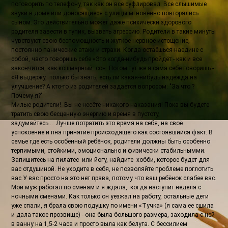
поговорить по телефону, так как он все суфлировал. Все слышимые
звуки в доме или доносящиеся с улицы мгновенно повторялись
сыном. Это действительно может даже психически здорового
родителя завести в тупик, вызвать агрессию. Родители в такие минуты
чувствуют свою беспомощность и жуткое нервное истощение,
постоянно панические атаки и страхи. Когда остаёшься наедине с
собой, часто говоришь себе «Это когда-нибудь пройдёт - как и все
закончится, как кошмарный сон. Потом тут же я сама себе говоришь:-
«Я выдержу, только бы знать, есть ли какая-нибудь надежда на
улучшение? А кто-то из родителей задается вопросом: "За что ?
Почему я?"
Милые родители! Вы не несёте никакого наказания! Пока вы будете
тратить свою бесценную энергию и время в пустоту,
задумайтесь... Лучше потратить это время на себя, на своё
успокоение и пна принятие происходящего как состоявшийся факт. В
семье где есть особенный ребёнок, родители должны быть особенно
терпимыми, стойкими, эмоционально и физически стабильнымми.
Запишитесь на пилатес или йогу, найдите хобби, которое будет для
вас отдушиной. Не уходите в себя, не позволяйте проблеме поглотить
вас.У вас просто на это нет права, потому что ваш ребёнок слабее вас.
Мой муж работал по сменам и я ждала, когда наступит неделя с
ночными сменами. Как только он уезжал на работу, остальные дети
уже спали, я брала свою подушку по имени «Тучка» (я сама ее сшила
и дала такое прозвище) - она была большого размера, заходила с ней
в ванну на 1,5-2 часа и просто выла как белуга. С бессилием