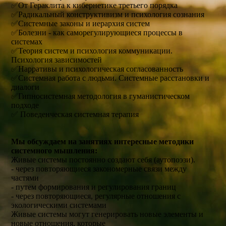
✅От Гераклита к кибернетике третьего порядка
✅Радикальный конструктивизм и психология сознания
✅Системные законы и иерархия систем
✅Болезни - как саморегулирующиеся процессы в
системах
✅Теория систем и психология коммуникации.
Психология зависимостей
✅Нарративы и психологическая согласованность
✅Системная работа с людьми. Системные расстановки и
диалоги
✅Гипносистемная методология в гуманистическом
подходе
✅ Поведенческая системная терапия
Мы обсуждаем на занятиях интересные методики
системного мышления:
Живые системы постоянно создают себя (аутопоэзи).
- через повторяющиеся закономерные связи между
частями
- путем формирования и регулирования границ
- через повторяющиеся, регулярные отношения с
экологическими системами
Живые системы могут генерировать новые элементы и
новые отношения, которые