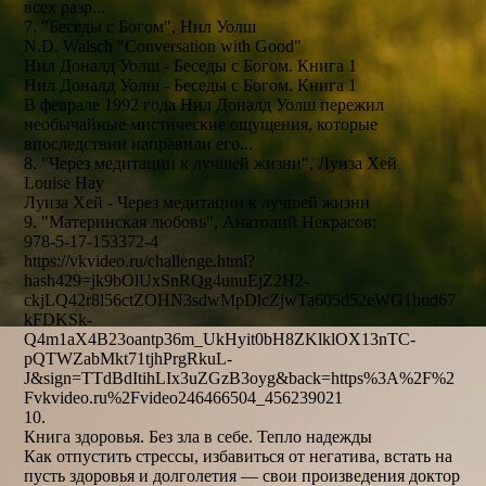
всех разр...
7. "Беседы с Богом", Нил Уолш
N.D. Walsch "Conversation with Good"
Нил Доналд Уолш - Беседы с Богом. Книга 1
Нил Доналд Уолш - Беседы с Богом. Книга 1
В феврале 1992 года Нил Доналд Уолш пережил
необычайные мистические ощущения, которые
впоследствии направили его...
8. "Через медитации к лучшей жизни", Луиза Хей
Louise Hay
Луиза Хей - Через медитации к лучшей жизни
9. "Материнская любовь", Анатолий Некрасов:
978-5-17-153372-4
https://vkvideo.ru/challenge.html?
hash429=jk9bOlUxSnRQg4unuEjZ2H2-
ckjLQ42r8l56ctZOHN3sdwMpDlcZjwTa605d52eWG1bud67
kFDKSk-
Q4m1aX4B23oantp36m_UkHyit0bH8ZKlklOX13nTC-
pQTWZabMkt71tjhPrgRkuL-
J&sign=TTdBdItihLIx3uZGzB3oyg&back=https%3A%2F%2
Fvkvideo.ru%2Fvideo246466504_456239021
10.
Книга здоровья. Без зла в себе. Тепло надежды
Как отпустить стрессы, избавиться от негатива, встать на
пусть здоровья и долголетия — свои произведения доктор