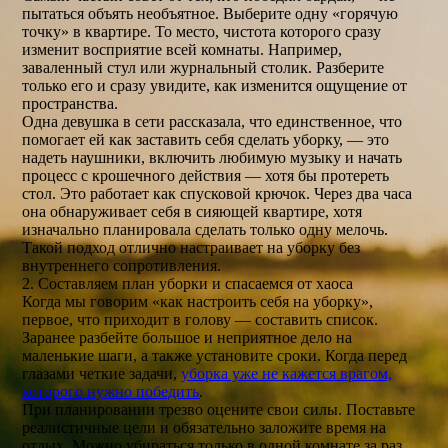
пытаться объять необъятное. Выберите одну «горячую
точку» в квартире. То место, чистота которого сразу
изменит восприятие всей комнаты. Например,
заваленный стул или журнальный столик. Разберите
только его и сразу увидите, как изменится ощущение от
пространства.
Одна девушка в сети рассказала, что единственное, что
помогает ей как заставить себя сделать уборку, — это
надеть наушники, включить любимую музыку и начать
процесс с крошечного действия — хотя бы протереть
стол. Это работает как спусковой крючок. Через два часа
она обнаруживает себя в сияющей квартире, хотя
изначально планировала сделать только одну мелочь.
Такой подход отлично настраивает на уборку без
внутреннего сопротивления.
2. Составляем план уборки и спасаемся от хаоса
Когда мы говорим «как настроить себя на уборку»,
первое, что приходит в голову — составить список.
Заранее разбейте большое и неприятное дело на
маленькие шаги, а также установите сроки. Когда перед
глазами четкие задачи,
уборка уже не кажется врагом,
которого нужно победить
.
При планировании трезво оцените свои силы. Поставьте
реалистичные цели и обязательно заложите время на
отдых. Можно убираться только в одной комнате за раз