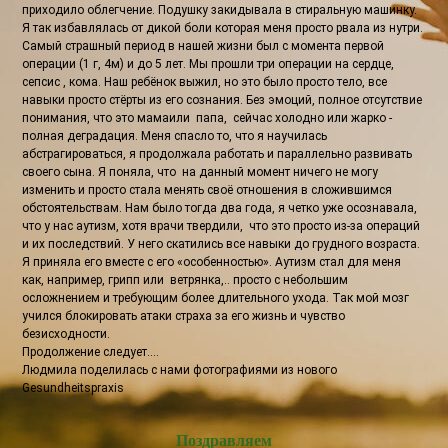
приходило облегчение. Подушку закидывала в стиральную машинку.
Я так избавлялась от дикой боли которая меня просто рвала из нутри.
Самый страшный период в нашей жизни был с момента первой
операции (1 г, 4м) и до 5 лет. Мы прошли три операции на сердце,
сепсис , кома. Наш ребёнок выжил, но это было просто тело, все
навыки просто стёрты из его сознания. Без эмоций, полное отсутствие
понимания, что это мамаили папа, сейчас холодно или жарко -
полная деградация. Меня спасло то, что я научилась
абстрагироваться, я продолжала работать и параллельно развивать
своего сына. Я поняла, что на данный момент ничего не могу
изменить и просто стала менять своё отношения в сложившимся
обстоятельствам. Нам было тогда два года, я четко уже осознавала,
что у нас аутизм, хотя врачи твердили, что это просто из-за операций
и их последствий. У него скатились все навыки до грудного возраста.
Я приняла его вместе с его «особенностью». Аутизм стал для меня
как, например, грипп или ветрянка,.. просто с небольшим
осложнением и требующим более длительного ухода. Так мой мозг
учился блокировать атаки страха за его жизнь и чувство
безисходности.
Продолжение следует....
Людмила поделилась с нами фотографиями из нового
Gesundheitspraxis
Поздравляем