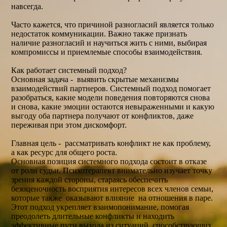
навсегда.
Часто кажется, что причиной разногласий является только
недостаток коммуникации. Важно также признать
наличие разногласий и научиться жить с ними, выбирая
компромиссы и приемлемые способы взаимодействия.
Как работает системный подход?
Основная задача - выявить скрытые механизмы
взаимодействий партнеров. Системный подход помогает
разобраться, какие модели поведения повторяются снова
и снова, какие эмоции остаются невыраженными и какую
выгоду оба партнера получают от конфликтов, даже
переживая при этом дискомфорт.
Главная цель - рассматривать конфликт не как проблему,
а как ресурс для общего роста.
Основная позиция системного подхода состоит в отказе
от роли судьи. Психотерапевт внимательно изучает точку
зрения каждой стороны, стараясь обеспечить
безоценочность восприятия интересов всех членов семьи,
которые также оказывают влияние на отношения в паре.
Этот подход укрепляет взаимопонимание, помогая
преодолеть длительные конфликты и находить
эффективные пути выхода из ситуаций, способствующих