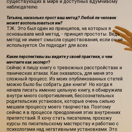
существующих в мире и доступных вдумчивому
наблюдателю.
Татьяна, насколько прост ваш метод? Любой ли человек
может воспользоваться им?
Т.Ж.: Это был один из принципов, на которых я
основывала мой метод, - принцип простоты. Ведь
метод не имеет смысла существования, если он не
используется. Он подходит для всех.
Какие перспективы вы видите у своей практики, о чем
мечтаете как эксперт?
ейчас я пишу книгу о тревожных расстройствах и
С
панических атаках. Как оказалось, для меня это
сложный процесс. Из моих опубликованных статей
можно было бы собрать две книги! Но когда я
начала писать именно цельную книгу, я обнаружила
внутри много сопротивления, бессознательных
родительских установок, которые очень сильно
мешали процессу моего творчества. Поэтому
сейчас я в процессе преодоления этих внутренних
препятствий. Я хочу стать писателем, прохожу
курсы по писательскому мастерству и работаю с
психологами над негативными установками. Это