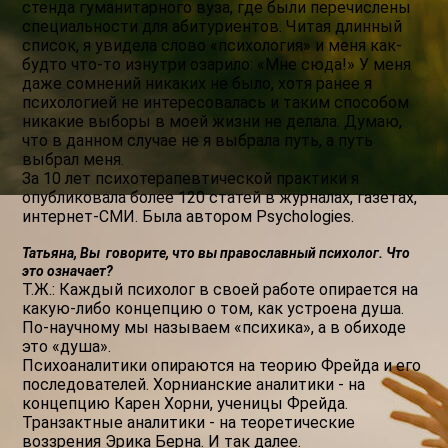
стенда гуманитарного вуза, где были перечислены
специальности для абитуриентов. Читая длинный
список, я увидела слово «психология» и меня как-
будто что-то изнутри озарило: «Мне сюда!» У меня
даже сомнений никаких не было, хотя ранее я
психологией не интересовалась и таким способом
никакие выборы в моей жизни не делала. Думаю,
что в данном случае не я выбрала путь, а путь
выбрал меня.
За 10 лет психотерапевтической практики я
опубликовала более 120 статей в журналах, газетах,
интернет-СМИ. Была автором Psychologies.
Татьяна, Вы говорите, что вы православный психолог. Что
это означает?
Т.Ж.: Каждый психолог в своей работе опирается на
какую-либо концепцию о том, как устроена душа.
По-научному мы называем «психика», а в обиходе
это «душа».
Психоаналитики опираются на теорию Фрейда и его
последователей. Хорнианские аналитики - на
концепцию Карен Хорни, ученицы Фрейда.
Транзактные аналитики - на теоретические
воззрения Эрика Берна. И так далее.