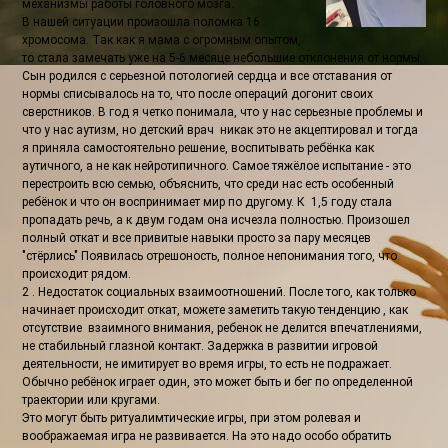
механизмы работы головного мозга.
В нашей ситуации произошла поломка 16
хромосома. Так как я мама с огромным опытом,
то стала замечать уже на 5-6 месяце небольшие отклонения от нормы.
Сын родился с серьезной потологией сердца и все отставания от
нормы списывалось на то, что после операций догонит своих
сверстников. В год я четко понимала, что у нас серьезные проблемы и
что у нас аутизм, но детский врач никак это не акцептировал и тогда
я приняла самостоятельно решение, воспитывать ребёнка как
аутичного, а не как нейротипичного. Самое тяжёлое испытание - это
перестроить всю семью, объяснить, что среди нас есть особенный
ребёнок и что он воспринимает мир по другому. К 1,5 году стала
пропадать речь, а к двум годам она исчезла полностью. Произошел
полный откат и все привитые навыки просто за пару месяцев
"стёрлись" Появилась отрешоность, полное непонимания того, что
происходит рядом.
2 . Недостаток социальных взаимоотношений. После того, как только
начинает происходит откат, можете заметить такую тенденцию , как
отсутствие взаимного внимания, ребенок не делится впечатлениями,
не стабильный глазной контакт. Задержка в развитии игровой
деятельности, не имитирует во время игры, то есть не подражает.
Обычно ребёнок играет один, это может быть и бег по определенной
траектории или кругами.
Это могут быть ритуалимтические игры, при этом ролевая и
воображаемая игра не развивается. На это надо особо обратить