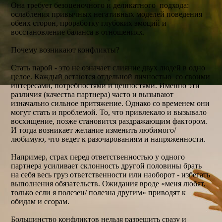
Она требует безоценочного и деликатного подхода:
ослабления привычных негативных моделей поведения
обеих сторон, проработку глубоких эмоций и
восстановление баланса в отношениях.
Почему возникают конфликты?
Стать парой - это не означает слияние двух людей в одно
целое. Каждый остаются отдельной личностью со своими
интересами, потребностями и ценностями. Именно эти
различия (качества партнера) часто и вызывают
изначально сильное притяжение. Однако со временем они
могут стать и проблемой. То, что привлекало и вызывало
восхищение, позже становится раздражающим фактором.
И тогда возникает желание изменить любимого/
любимую, что ведет к разочарованиям и напряженности.
Например, страх перед ответственностью у одного
партнера усиливает склонность другой половины брать
на себя весь груз ответственности или наоборот - избегать
выполнения обязательств. Ожидания вроде «меня любят,
только если я полезен/ полезна другим» приводят к
обидам и ссорам.
Большинство конфликтов нельзя разрешить сразу и