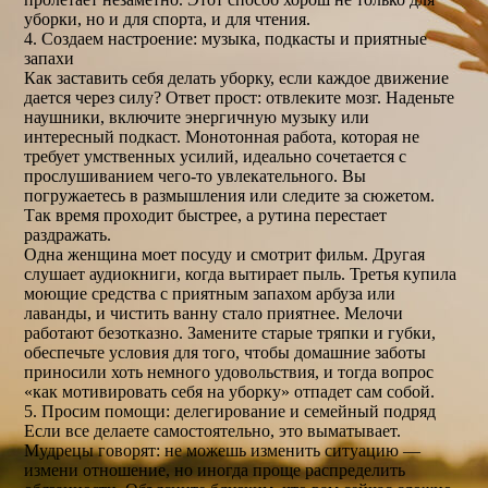
уборки, но и для спорта, и для чтения.
4. Создаем настроение: музыка, подкасты и приятные
запахи
Как заставить себя делать уборку, если каждое движение
дается через силу? Ответ прост: отвлеките мозг. Наденьте
наушники, включите энергичную музыку или
интересный подкаст. Монотонная работа, которая не
требует умственных усилий, идеально сочетается с
прослушиванием чего-то увлекательного. Вы
погружаетесь в размышления или следите за сюжетом.
Так время проходит быстрее, а рутина перестает
раздражать.
Одна женщина моет посуду и смотрит фильм. Другая
слушает аудиокниги, когда вытирает пыль. Третья купила
моющие средства с приятным запахом арбуза или
лаванды, и чистить ванну стало приятнее. Мелочи
работают безотказно. Замените старые тряпки и губки,
обеспечьте условия для того, чтобы домашние заботы
приносили хоть немного удовольствия, и тогда вопрос
«как мотивировать себя на уборку» отпадет сам собой.
5. Просим помощи: делегирование и семейный подряд
Если все делаете самостоятельно, это выматывает.
Мудрецы говорят: не можешь изменить ситуацию —
измени отношение, но иногда проще распределить