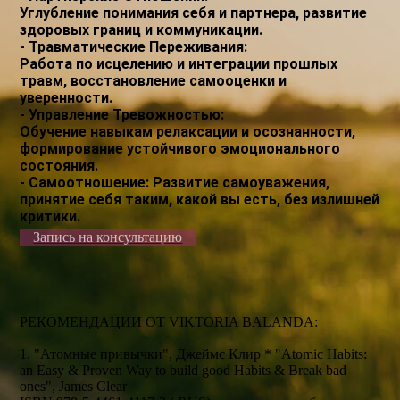
Углубление понимания себя и партнера, развитие
здоровых границ и коммуникации.
- Травматические Переживания:
Работа по исцелению и интеграции прошлых
травм, восстановление самооценки и
уверенности.
- Управление Тревожностью:
Обучение навыкам релаксации и осознанности,
формирование устойчивого эмоционального
состояния.
- Самоотношение: Развитие самоуважения,
принятие себя таким, какой вы есть, без излишней
критики.
Запись на консультацию
РЕКОМЕНДАЦИИ ОТ VIKTORIA BALANDA:
1. "Атомные привычки", Джеймс Клир * "Atomic Habits:
an Easy & Proven Way to build good Habits & Break bad
ones", James Clear