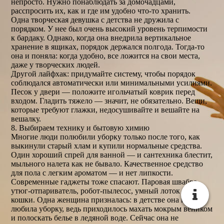
непросто. Нужно понаблюдать за домочадцами,
расспросить их, как и где им удобно что-то хранить.
Одна творческая девушка с детства не дружила с
порядком. У нее был очень высокий уровень терпимости
к бардаку. Однако, когда она внедрила вертикальное
хранение в ящиках, порядок держался полгода. Тогда-то
она и поняла: когда удобно, все ложится на свои места,
даже у творческих людей.
Другой лайфхак: придумайте систему, чтобы порядок
соблюдался автоматически или минимальными усилиями.
Песок у двери — положите игольчатый коврик перед
входом. Гладить тяжело — значит, не обязательно. Вещи,
которые требуют глажки, недосушивайте и вешайте на
вешалку.
8. Выбираем технику и бытовую химию
Многие люди полюбили уборку только после того, как
выкинули старый хлам и купили нормальные средства.
Один хороший спрей для ванной — и сантехника блестит,
мыльного налета как не бывало. Качественное средство
для пола с легким ароматом — и нет липкости.
Современные гаджеты тоже спасают. Паровая швабра,
утюг-отпариватель, робот-пылесос, умный лоток для
кошки. Одна женщина призналась: в детстве она не
любила уборку, ведь приходилось махать мокрым веником
и полоскать белье в ледяной воде. Сейчас она не