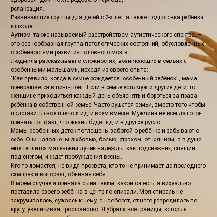
здоровья до и после родового периода,
релаксация.
Развивающие группы для детей с 2-х лет, а также подготовка ребёнка
к школе.
Аутизм, также называемый расстройством аутистического спектра, –
это разнообразная группа патологических состояний, обусловленных
особенностями развития головного мозга
Людмила рассказывает о сложностях, возникающих в семьях с
особенными малышами, исходя из своего опыта:
"Как правило, когда в семье рождается ‘особенный ребёнок’ , мама
превращается в пинг- понг. Если в семье есть муж и другие дети, то
женщине приходиться каждый день объяснять и бороться за права
ребёнка в собственной семье. Часто рушатся семьи, вместо того чтобы
подставить своё плечо и идти всем вместе. Мужчина не всегда готов
принять тот факт, что жизнь будет идти в другое русло.
Мамы особенных деток поглощены заботой о ребёнке и забывают о
себе. Они наполнены любовью, болью, страхом, отчаянием, а в душе
ещё теплится маленький лучик надежды, как подснежник, спящий
под снегом, и ждёт пробуждения вёсны.
Кто-то ломается, не видя просвета, кто-то не принимает до последнего
сам фак и выгорает, обвиняя себя.
В моём случае я приняла сына таким, какой он есть, я визуально
поставила своего ребёнка в центр по спирали. Моя спираль не
закручивалась, сужаясь к нему, а наоборот, от него разродилась по
кругу, увеличивая пространство. Я убрала все границы, которые