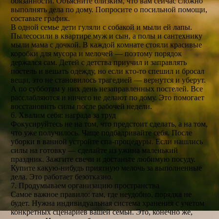
обязанности. Объясните близким, что вам сейчас сложно
выполнять дела по дому. Попросите о посильной помощи,
составьте график.
В одной семье дети гуляли с собакой и мыли ей лапы.
Пылесосили в квартире муж и сын, а полы и сантехнику
мыли мама с дочкой. В каждой комнате стояли красивые
коробки для мусора и мелочей — поэтому порядок
держался сам. Детей с детства приучил и заправлять
постель и вешать одежду, но если кто-то спешил и бросал
вещи, это не становилось трагедией — вернутся и уберут.
А по субботам у них день незаправленных постелей. Все
расслабляются и ничего не делают по дому. Это помогает
восстановить силы после рабочей недели.
6. Хвалим себя: награда за труд
Фокусируйтесь не на том, что предстоит сделать, а на том,
что уже получилось. Чаще подбадривайте себя. После
уборки в ванной устройте спа-процедуры. Если нашлись
силы на готовку — сделайте из ужина маленький
праздник. Зажгите свечи и достаньте любимую посуду.
Купите какую-нибудь приятную мелочь за выполненные
дела. Это работает безотказно.
7. Продумываем организацию пространства
Самое важное правило: там, где неудобно, порядка не
будет. Нужна индивидуальная система хранения с учетом
конкретных сценариев вашей семьи. Это, конечно же,