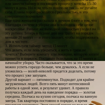
или завести таймер и посвящать процессу хотя бы 15–30
минут в день. Но если что-то пошло не так — не ругайте
себя. Планы порой расходятся с реальностью, и это
совершенно нормально.
Еще одна женщина рассказала в личном блоге о том, что
благодаря системе в уборке она освободила себе целое
воскресенье. Раньше же выходной полностью уходил на
эту рутину. Теперь в будние дни она тратит на порядок
меньше 20 минут — и этого хватает, чтобы поддерживать
дом в чистоте.
3. Используем таймер: метод 15 минут
Что делать, если лень убираться, а жить в грязи не
хочется? Выберите комнату или локацию, которую хотите
привести в порядок. Поставьте будильник на 15 минут и
начинайте уборку. Часто оказывается, что за это время
можно успеть гораздо больше, чем думалось. А если не
уложились — волей-неволей придется доделать, потому
что процесс уже запущен.
Другой вариант — пятиминутки. Подходит для крайне
загруженных людей. Всего пять минут интенсивной
работы в одной зоне, и результат удивит. А правило
получаса каждый день на наведение порядка — золотая
середина. Полчаса на кухню сегодня, полчаса на ванную
завтра. Так квартира постоянно в порядке, и время
пролетает незаметно. Этот способ хорош не только для