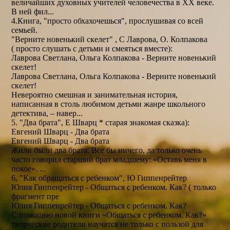
величайших духовных учителей человечества в XX веке.
В ней фил...
4.Книга, "просто обхахочешься", прослушивая со всей
семьей.
"Верните новенький скелет" , С Лаврова, О. Колпакова
( просто слушать с детьми и смеяться вместе):
Лаврова Светлана, Ольга Колпакова - Верните новенький
скелет!
Лаврова Светлана, Ольга Колпакова - Верните новенький
скелет!
Невероятно смешная и занимательная история,
написанная в столь любимом детьми жанре школьного
детектива, – навер...
5. "Два брата", Е Шварц * старая знакомая сказка):
Евгений Шварц - Два брата
Евгений Шварц - Два брата
Жили были два брата. Все бы ничего, да только очень
часто говорил старший брат младшему: «Оставь меня в
покое». ...
6, "Как обращаться с ребенком", Ю Гиппенрейтер
Юлия Гиппенрейтер - Общаться с ребенком. Как? ( только
фрагмент пре
Юлия Гиппенрейтер - Общаться с ребенком. Как?
С помощью новой книги «Общаться с ребенком. Как?»
творческие родители научатся не только с пользой для