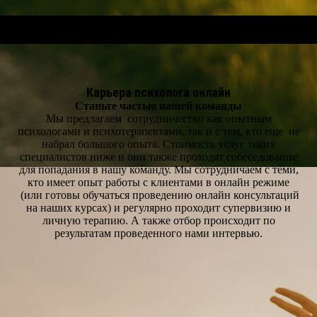
Карьера психолога онлайн
Станьте частью нашей команды
Мы предлагаем сотрудничество как опытным
психологами и психотерапевтами, так и с тем, кто еще не
набрал большого опыта. Стоимость услуг таких
специалистов ниже и они также проходят собеседование
для попадания в нашу команду. Мы сотрудничаем с теми,
кто имеет опыт работы с клиентами в онлайн режиме
(или готовы обучаться проведению онлайн консультаций
на наших курсах) и регулярно проходит супервизию и
личную терапию. А также отбор происходит по
результатам проведенного нами интервью.