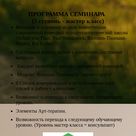
ПРОГРАММА СЕМИНАРА
(2 ступень - мастер класс)
Введение в основные модели компетенции
современной немецкой психотерапевтической школы
(Schulz von Thun, Paul Watzlawick, Riemann-Thomann-
Modell, Rut Kohn)
Cистемный подход работе с клиентами, системные
вопросы
Квадрат развития и работа с внутренней командой
Модели: Riemann-Thomann и "чертого круга"
8 Стилей коммуникаций и использование этих
стилей в работе с клиентами
Возможность перехода к следующему обучающему
уровню.
Элементы Арт-терапии.
Возможность перехода к следующему обучающему
уровню. (Уровень мастер класса = консультант)