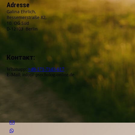
Adresse
Galina Ehrlich,
Bessemerstraße 82,
10. OG Süd
D-12103 Berlin
Контакт:
Whatsapp:
+49-171-7143-617
E-Mail: info@ psycholog-online.de