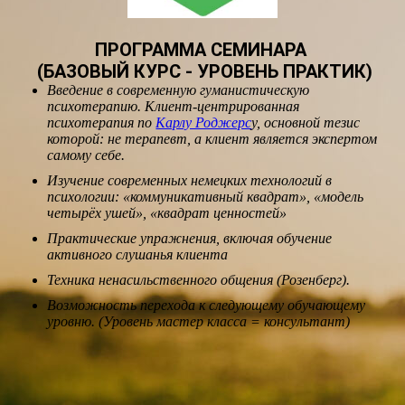
ПРОГРАММА СЕМИНАРА
(БАЗОВЫЙ КУРС - УРОВЕНЬ ПРАКТИК)
Введение в современную гуманистическую
психотерапию. Клиент-центрированная
психотерапия по
Карлу Роджерс
у, основной тезис
которой: не терапевт, а клиент является экспертом
самому себе.
Изучение современных немецких технологий в
психологии: «коммуникативный квадрат», «модель
четырёх ушей», «квадрат ценностей»
Практические упражнения, включая обучение
активного слушанья клиента
Техника ненасильственного общения (Розенберг).
Возможность перехода к следующему обучающему
уровню. (Уровень мастер класса = консультант)