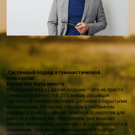
Системный подход в гуманистической
психологии:
Искусство быть вместе
Отношения между двумя людьми — это не просто
сумма двух личностей. Это живая, дышащая
система со своими законами, ритмами и скрытыми
механизмами. Когда мы говорим о системном
подходе в рамках гуманистической психологии для
работы с парами, мы объединяем два мощных
взгляда на человека: уважение к его уникальности и
понимание того, как он функционирует внутри