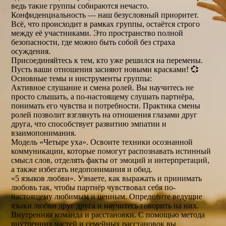
ведь такие группы собираются нечасто.
Конфиденциальность — наш безусловный приоритет.
Всё, что происходит в рамках группы, остаётся строго
между её участниками. Это пространство полной
безопасности, где можно быть собой без страха
осуждения.
Присоединяйтесь к тем, кто уже решился на перемены.
Пусть ваши отношения засияют новыми красками! 💞
Основные темы и инструменты группы:
Активное слушание и смена ролей. Вы научитесь не
просто слышать, а по-настоящему слушать партнёра,
понимать его чувства и потребности. Практика смены
ролей позволит взглянуть на отношения глазами друг
друга, что способствует развитию эмпатии и
взаимопонимания.
Модель «Четыре уха». Освоите техники осознанной
коммуникации, которые помогут распознавать истинный
смысл слов, отделять факты от эмоций и интерпретаций,
а также избегать недопонимания и обид.
«5 языков любви». Узнаете, как выражать и принимать
любовь так, чтобы партнёр чувствовал себя по-
настоящему любимым и ценным. Определите ведущие
языки любви друг друга и научитесь говорить на них.
Внутренняя команда и расстановки. С помощью метода
внутренних частей и семейных расстановок вы