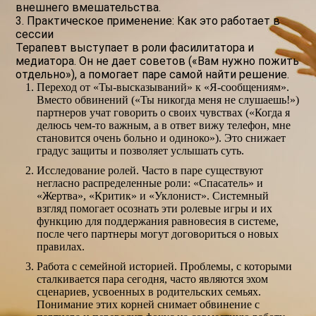
внешнего вмешательства.
3. Практическое применение: Как это работает в
сессии
Терапевт выступает в роли фасилитатора и
медиатора. Он не дает советов («Вам нужно пожить
отдельно»), а помогает паре самой найти решение.
Переход от «Ты-высказываний» к «Я-сообщениям».
Вместо обвинений («Ты никогда меня не слушаешь!»)
партнеров учат говорить о своих чувствах («Когда я
делюсь чем-то важным, а в ответ вижу телефон, мне
становится очень больно и одиноко»). Это снижает
градус защиты и позволяет услышать суть.
Исследование ролей. Часто в паре существуют
негласно распределенные роли: «Спасатель» и
«Жертва», «Критик» и «Уклонист». Системный
взгляд помогает осознать эти ролевые игры и их
функцию для поддержания равновесия в системе,
после чего партнеры могут договориться о новых
правилах.
Работа с семейной историей. Проблемы, с которыми
сталкивается пара сегодня, часто являются эхом
сценариев, усвоенных в родительских семьях.
Понимание этих корней снимает обвинение с