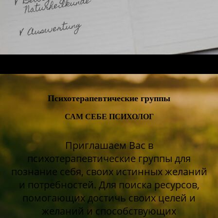
Психотерапевтические группы
САМ СЕБЕ ПСИХОЛОГ
Приглашаем Вас в
психотерапевтические группы для
познание себя, своих истинных желаний
и потребностей. Для поиска ресурсов,
помогающих достичь своих целей и
желаний и способствующих