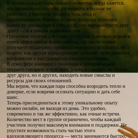
В жизни каждой пары бывают моменты, когда кажется,
что привычные способы договориться больше не
работают, а близость уходит в тень обид и
недопонимания. Именно в такие периоды особенно
важно не замыкаться в себе, а сделать шаг навстречу друг
другу — и к новым возможностям.
Групповая терапия для пары — это еще довольно редкая и
очень эффективная форма работы, где вы не только
получаете поддержку профессионального психолога, но и
видите, как другие пары проходят похожие пути решения
конфликтов и выстраивания взаимопонимания.
В атмосфере взаимного уважения и доверия можно
открыто говорить о чувствах, учиться слышать не только
друг друга, но и других, находить новые смыслы и
ресурсы для своих отношений.
Мы верим, что каждая пара способна возродить тепло и
доверие, если вовремя осознать ситуацию и дать себе
шанс.
Теперь присоединиться к этому уникальному опыту
можно онлайн, не выходя из дома. Это удобно,
современно и так же эффективно, как очные встречи.
Количество мест в группе ограничено, чтобы каждый
участник получил максимум внимания и поддержки. Не
упустите возможность стать частью этого
вдохновляющего процесса — места занимаются быстро,