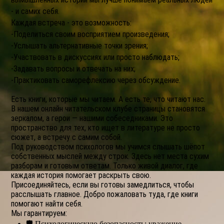
- и самих себя.
Каждая встреча - это возможность:
-Поделиться своим восприятием произведения;
-Услышать альтернативные точки зрения;
-Участвовать в дискуссиях или просто наблюдать;
-Задавать вопросы и отвечать на них;
-Практиковать саморефлексию через обсуждение.
Есть книги, которые мы читаем. А есть те, что читают нас.
В нашем онлайн читательском клубе страницы становятся
зеркалом, а герои — нашими собеседниками. Это
пространство для тех, кто ищет в литературе не просто
сюжет, а встречу с самим собой.
Под руководством психологов мы учимся слышать шёпот
собственных мыслей между строк. Здесь нет места сухим
разборам и готовым ответам. Только живой диалог, где
каждая история помогает раскрыть свою.
Присоединяйтесь, если вы готовы замедлиться, чтобы
расслышать главное. Добро пожаловать туда, где книги
помогают найти себя.
Мы гарантируем:
🛡️ Психологическую безопасность: уважение,