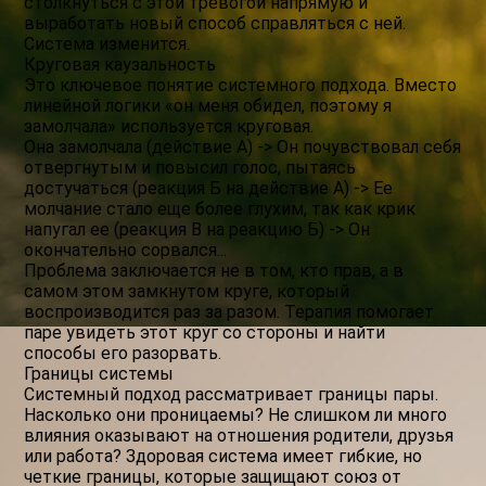
столкнуться с этой тревогой напрямую и
выработать новый способ справляться с ней.
Система изменится.
Круговая каузальность
Это ключевое понятие системного подхода. Вместо
линейной логики «он меня обидел, поэтому я
замолчала» используется круговая.
Она замолчала (действие А) -> Он почувствовал себя
отвергнутым и повысил голос, пытаясь
достучаться (реакция Б на действие А) -> Ее
молчание стало еще более глухим, так как крик
напугал ее (реакция В на реакцию Б) -> Он
окончательно сорвался...
Проблема заключается не в том, кто прав, а в
самом этом замкнутом круге, который
воспроизводится раз за разом. Терапия помогает
паре увидеть этот круг со стороны и найти
способы его разорвать.
Границы системы
Системный подход рассматривает границы пары.
Насколько они проницаемы? Не слишком ли много
влияния оказывают на отношения родители, друзья
или работа? Здоровая система имеет гибкие, но
четкие границы, которые защищают союз от