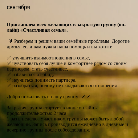
сентября
Приглашаем всех желающих в закрытую группу (он-
лайн) «Счастливая семья».
🔰 Разберем и решим ваши семейные проблемы. Дорогие
друзья, если вам нужна наша помощь и вы хотите
✅ улучшить взаимоотношения в семье,
✅ чувствовать себя лучше и комфортнее рядом со своим
партнером, стать счастливее,
✅ избавиться от обид,
✅ научиться понимать партнера,
✅ разобраться, почему не складываются отношения
Добро пожаловать в нашу группу 📌📌
Закрытая группа стартует в июне онлайн -
продолжительностью 2 часа
1 раз в неделю. Участником группы может быть любой
желающий. Запись производится ежедневно в дневные и
вечерние группы после собеседования.