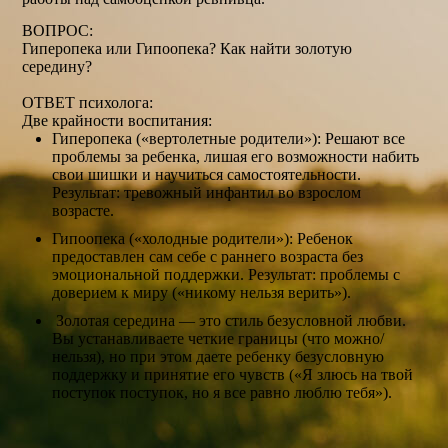
ВОПРОС:
Гиперопека или Гипоопека? Как найти золотую
середину?
ОТВЕТ психолога:
Две крайности воспитания:
Гиперопека («вертолетные родители»): Решают все
проблемы за ребенка, лишая его возможности набить
свои шишки и научиться самостоятельности.
Результат: тревожный инфантил во взрослом
возрасте.
Гипоопека («холодные родители»): Ребенок
предоставлен сам себе с раннего возраста без
эмоциональной поддержки. Результат: проблемы с
доверием к миру («никому нельзя верить»).
Золотая середина — это стиль безусловной любви.
Вы устанавливаете четкие границы (что можно/
нельзя), но при этом даете ребенку безусловную
поддержку и принятие его чувств («Я злюсь на твой
поступок поступок, но я все равно люблю тебя»).