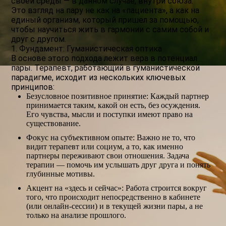
своей среды — в данном случае, внутри союза.
Это взгляд на пару не как на «пациента», а как на
единый организм, который пришел за помощью,
чтобы научиться жить в гармонии с самим собой и
друг с другом.
1. Фундамент: Гуманистическая оптика
В основе этого подхода лежит вера в потенциал
пары. Терапевт, работающий в гуманистической
парадигме, исходит из нескольких ключевых
принципов:
Безусловное позитивное принятие: Каждый партнер
принимается таким, какой он есть, без осуждения.
Его чувства, мысли и поступки имеют право на
существование.
Фокус на субъективном опыте: Важно не то, что
видит терапевт или социум, а то, как именно
партнеры переживают свои отношения. Задача
терапии — помочь им услышать друг друга и понять
глубинные мотивы.
Акцент на «здесь и сейчас»: Работа строится вокруг
того, что происходит непосредственно в кабинете
(или онлайн-сессии) и в текущей жизни пары, а не
только на анализе прошлого.