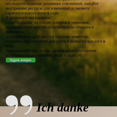
исследуете скрытые динамики отношений, найдёте
внутренние ресурсы для изменений и сможете
гармонизировать роли в паре.
В результате вы сможете:
строить диалог на основе доверия и уважения;
выражать свои чувства и потребности открыто и
безопасно;
поддерживать друг друга в трудные моменты;
создавать пространство для роста и развития каждого в
паре.
Присоединяйтесь, чтобы сделать ваши отношения
источником вдохновения, силы и радости.
Задать вопрос
Ich danke