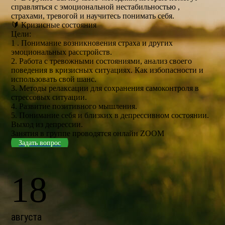
справляться с эмоциональной нестабильностью ,
страхами, тревогой и научитесь понимать себя.
🔰 Кризисные состояния
Цели:
1 . Понимание возникновения страха и других
эмоциональных расстройств.
2. Работа с тревожными состояниями, анализ своего
поведения в кризисных ситуациях. Как избопасности и
использовать свой шанс.
3. Методы релаксации для сохранения самоконтроля в
стрессовых ситуации.
4. Развитие позитивного мышления.
5. Понимание себя и близких в депрессивном состоянии.
Выход из депрессии.
Занятия в группе проводятся онлайн ZOOM
Задать вопрос
18
августа