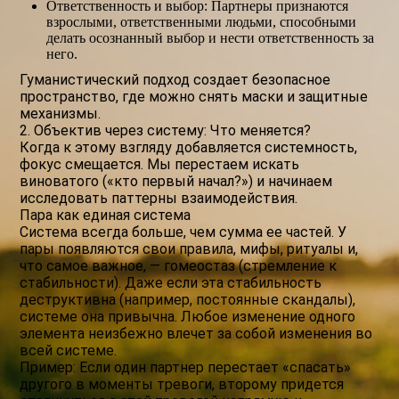
Ответственность и выбор: Партнеры признаются
взрослыми, ответственными людьми, способными
делать осознанный выбор и нести ответственность за
него.
Гуманистический подход создает безопасное
пространство, где можно снять маски и защитные
механизмы.
2. Объектив через систему: Что меняется?
Когда к этому взгляду добавляется системность,
фокус смещается. Мы перестаем искать
виноватого («кто первый начал?») и начинаем
исследовать паттерны взаимодействия.
Пара как единая система
Система всегда больше, чем сумма ее частей. У
пары появляются свои правила, мифы, ритуалы и,
что самое важное, — гомеостаз (стремление к
стабильности). Даже если эта стабильность
деструктивна (например, постоянные скандалы),
системе она привычна. Любое изменение одного
элемента неизбежно влечет за собой изменения во
всей системе.
Пример: Если один партнер перестает «спасать»
другого в моменты тревоги, второму придется