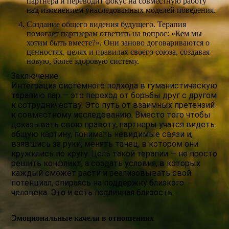
партнера и переводит фокус на совместную работу
над изменением унаследованных моделей поведения.
Создание общего видения будущего. Терапия
помогает партнерам ответить на вопрос: «Кем мы
хотим быть вместе?». Они заново договариваются о
ценностях, целях и правилах своего союза, создавая
новую, более здоровую систему.
Заключение
Интеграция системного подхода в гуманистическую
терапию пар — это переход от борьбы друг с другом
к сотрудничеству. Это путь от взаимных претензий
к совместному исследованию. Вместо того чтобы
доказывать свою правоту, партнеры учатся видеть
общую картину, понимать невидимые связи и,
взявшись за руки, менять танец, в котором они
кружились по кругу. Цель такой терапии — не просто
решить конфликт, а создать условия, в которых
каждый сможет расти и реализовывать свой
потенциал, опираясь на поддержку близкого
человека. Это и есть подлинная близость.
Эмоциональные качели в отношениях