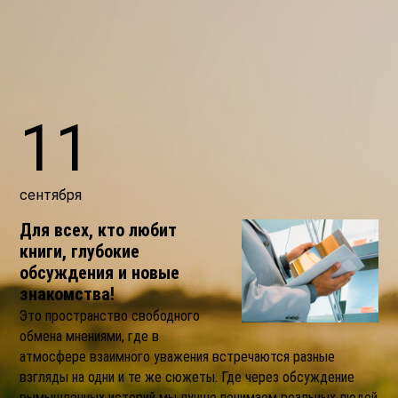
11
сентября
Для всех, кто любит
книги, глубокие
обсуждения и новые
знакомства!
Это пространство свободного
обмена мнениями, где в
атмосфере взаимного уважения встречаются разные
взгляды на одни и те же сюжеты. Где через обсуждение
вымышленных историй мы лучше понимаем реальных людей