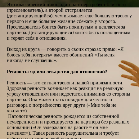
Это классический цикл: один партнер требует близости
(преследователь), а второй отстраняется
(дистанцирующийся), чем вызывает еще большую тревогу
первого и еще большее желание сбежать у второго.
Преследователь боится быть покинутым и цепляется за
партнера. Дистанцирующийся боится быть поглощенным
и теряет себя в отношениях.
Выход из круга — говорить о своих страхах прямо: «Я
боюсь тебя потерять» вместо обвинений «Ты меня
никогда не слушаешь!».
Ревность: яд или лекарство для отношений?
Ревность — это сигнал тревоги нашей привязанности.
Здоровая ревность возникает как реакция на реальную
угрозу отношениям или недостаток внимания со стороны
партнера. Она может стать поводом для честного
разговора о потребностях друг друга («Мне тебя не
хватает»).
Патологическая ревность рождается из собственной
неуверенности и проецируется на партнера без реальных
оснований («Он задержался на работе = он мне
изменяет»). Такая ревность разрушительна и требует
работы над самооценкой ревнивца.