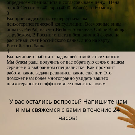
определяем специалиста и согласовываем цену. Цена
одной Сессии от 40 евро (4000 рублей) за 60 минут
3
Вы производите оплату перед началом
психотерапевтической консультации. Возможные виды
оплаты: PayPal, на счет:Berliner-Sparkasse, Online Banking -
за рубежом, В России: оплата в безналичной форме на
расчётный счёт Российского банка, либо на карту
Российского банка.
4
Вы начинаете работать над вашей темой с психологом.
Мы будем рады получить от вас обратную связь о нашем
сервисе и о выбранном специалистке. Как проходит
работа, какие задачи решились, какие ещё нет. Это
поможет нам более многогранно увидеть вашего
психотерапевта и эффективнее помогать людям.
У вас остались вопросы? Напишите нам
и мы свяжемся с вами в течение 24
часов!