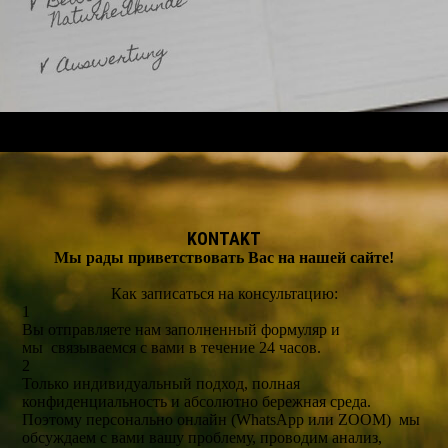
KONTAKT
Мы рады приветствовать Вас на нашей сайте!
Как записаться на консультацию:
1
Вы отправляете нам заполненный формуляр и
мы связываемся с вами в течение 24 часов.
2
Только индивидуальный подход, полная
конфиденциальность и абсолютно бережная среда.
Поэтому персонально онлайн (WhatsApp или ZOOM) мы
обсуждаем с вами вашу проблему, проводим анализ,