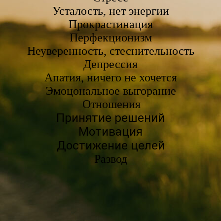
Усталость, нет энергии
Прокрастинация
Перфекционизм
Неуверенность, стеснительность
Депрессия
Апатия, ничего не хочется
Эмоцональное выгорание
Отношения
Принятие решений
Мотивация
Достижение целей
Развод