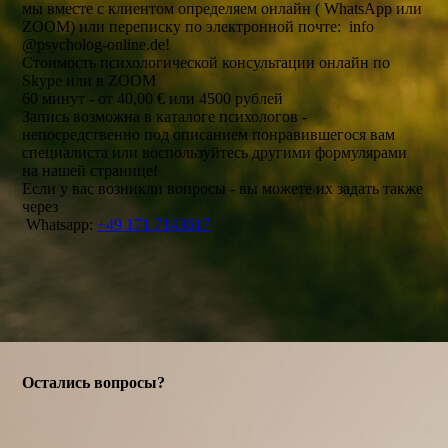
мы вместе с клиентом определяем онлайн ( WhatsApp или
ZOOM) или переписку по электронной почте: info
@psycholog-online.de!
Стоимость психологической консультации онлайн по
Skype или в ZOOM
60 минут - от 40,00 € или 4500 рублей
Запись возможна в каталоге психологов -
непосредственно под описанием понравившегося вам
специалиста или воспользуйтесь другими формулярами
на нашей странице!
Если у вас возникли вопросы - вы можете их задать также
через
Whatsapp:
+49 171 7143617
Остались вопросы?