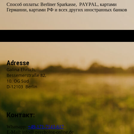
Способ оплаты: Berliner Sparkasse, PAYPAL, картами
Германии, картами РФ и всех других иностранных банков
Adresse
Galina Ehrlich,
Bessemerstraße 82,
10. OG Süd
D-12103 Berlin
Контакт:
Whatsapp:
+49-171-7143-617
E-Mail: info@ psycholog-online.de